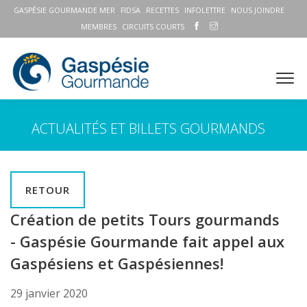
GASPÉSIE GOURMANDE MER
FIDSA
RECETTES
INFOLETTRE
NOUS JOINDRE
MEMBRES
CIRCUITS COURTS
ACTUALITÉS ET BILLETS GOURMANDS
RETOUR
Création de petits Tours gourmands
- Gaspésie Gourmande fait appel aux
Gaspésiens et Gaspésiennes!
29 janvier 2020