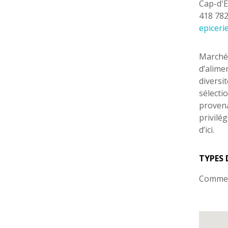
Cap-d'E
418 78
epicer
Marché 
d’alime
diversi
sélecti
provena
privilég
d’ici.
TYPES 
Comme