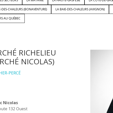
ES SECTEURS
LA MATANIE
LA HAUTE-GASPÉSIE
LA CÔTE-DE-GAS
E-DES-CHALEURS (BONAVENTURE)
LA BAIE-DES-CHALEURS (AVIGNON)
URS AU QUÉBEC
CHÉ RICHELIEU
RCHÉ NICOLAS)
HER-PERCÉ
c Nicolas
oute 132 Ouest