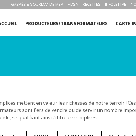
GASPÉSIE GOURMANDE MER
FIDSA
RECETTES
INFOLETTRE
NO
ACCUEIL
PRODUCTEURS/TRANSFORMATEURS
CARTE I
plices mettent en valeur les richesses de notre terroir ! C
rmateurs sont fiers de vendre ou de servir un nombre impo
de, se qualifiant ainsi à titre de complices.