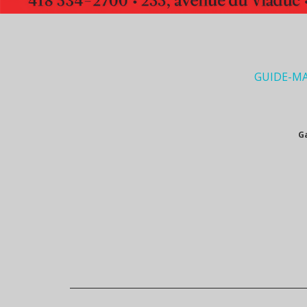
GUIDE-M
G