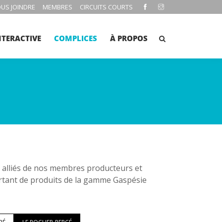
US JOINDRE
MEMBRES
CIRCUITS COURTS
NTERACTIVE
COMPLICES
À PROPOS
es alliés de nos membres producteurs et
rtant de produits de la gamme Gaspésie