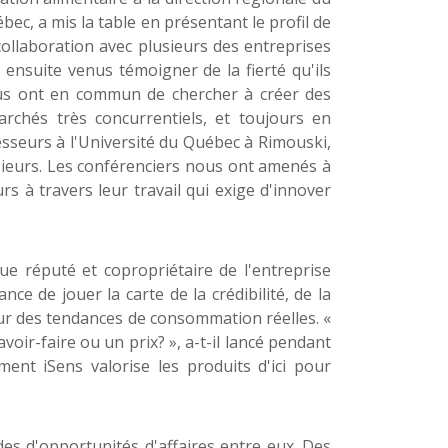
bec, a mis la table en présentant le profil de
collaboration avec plusieurs des entreprises
nsuite venus témoigner de la fierté qu'ils
ous ont en commun de chercher à créer des
archés très concurrentiels, et toujours en
sseurs à l'Université du Québec à Rimouski,
usieurs. Les conférenciers nous ont amenés à
rs à travers leur travail qui exige d'innover
ue réputé et copropriétaire de l'entreprise
ce de jouer la carte de la crédibilité, de la
é sur des tendances de consommation réelles. «
oir-faire ou un prix? », a-t-il lancé pendant
nt iSens valorise les produits d'ici pour
ides d'opportunités d'affaires entre eux. Des