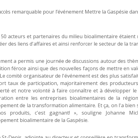
 50 acteurs et partenaires du milieu bioalimentaire étaient
éer des liens d'affaires et ainsi renforcer le secteur de la t
ment a permis une journée de discussions autour des thèmes
tion féroce ainsi que des nouvelles façons de mettre en va
. Le comité organisateur de l'événement est des plus satisfai
fort taux de participation, majoritairement des producte
ierté et notre volonté à faire connaître et à développer le 
ration entre les entreprises bioalimentaires de la régi
pement de la transformation alimentaire. Et ça, on l'a bien
os produits, c'est gagnant! », souligne Johanne Mich
pement bioalimentaire de la Gaspésie.
St-Denis, adjointe au directeur et conseillère en transforma