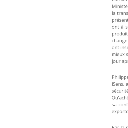
Ministè
la tran
présent
ont à 
produit
changem
ont ins
mieux s
jour ap
Philipp
iSens, 
sécurit
Qu'achè
sa con
exporte
Par la 