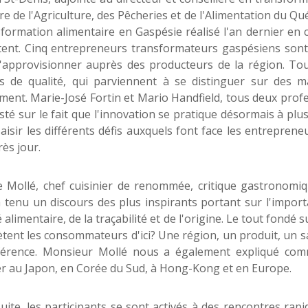
re de l'Agriculture, des Pêcheries et de l'Alimentation du Qué
sformation alimentaire en Gaspésie réalisé l'an dernier en 
ent. Cinq entrepreneurs transformateurs gaspésiens sont e
s'approvisionner auprès des producteurs de la région. T
s de qualité, qui parviennent à se distinguer sur des m
ent. Marie-José Fortin et Mario Handfield, tous deux profe
isté sur le fait que l'innovation se pratique désormais à pl
aisir les différents défis auxquels font face les entrepreneu
rès jour.
e Mollé, chef cuisinier de renommée, critique gastronomiq
a tenu un discours des plus inspirants portant sur l'importan
é alimentaire, de la traçabilité et de l'origine. Le tout fond
tent les consommateurs d'ici? Une région, un produit, un sav
férence. Monsieur Mollé nous a également expliqué comme
r au Japon, en Corée du Sud, à Hong-Kong et en Europe.
suite, les participants se sont activés à des rencontres rap