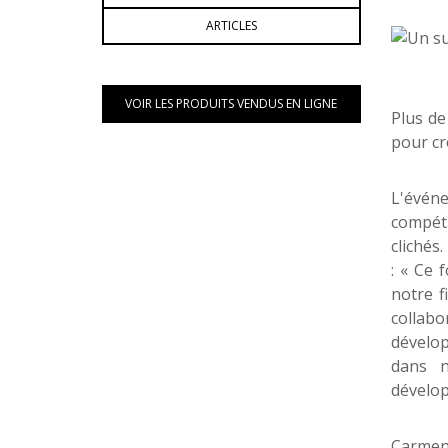
ARTICLES
VOIR LES PRODUITS VENDUS EN LIGNE
Plus de
pour cr
L'événe
compéti
clichés
: « Ce 
notre f
collabo
dévelop
dans n
dévelop
Carmen 