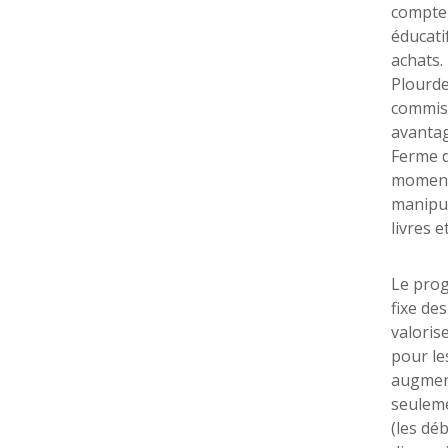
compte 
éducati
achats.
Plourde
commiss
avantag
Ferme d
moment 
manipula
livres 
Le prog
fixe de
valoris
pour le
augment
seuleme
(les dé