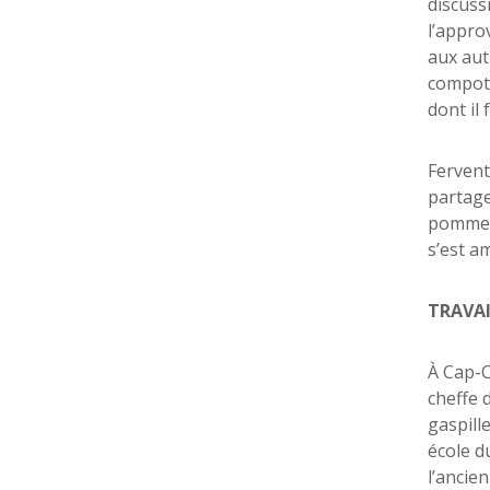
discuss
l’appro
aux aut
compote
dont il
Fervent
partage
pommes 
s’est a
TRAVAI
À Cap-C
cheffe 
gaspille
école d
l’ancie