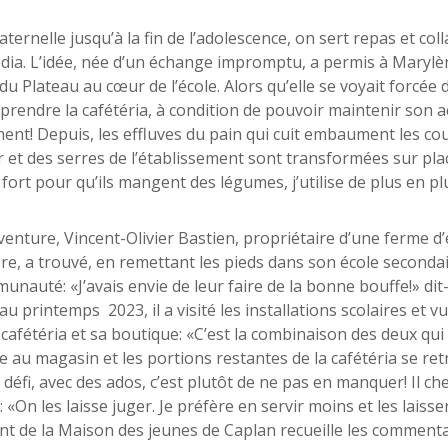
ternelle jusqu’à la fin de l’adolescence, on sert repas et col
ia. L’idée, née d’un échange impromptu, a permis à Marylèn
du Plateau au cœur de l’école. Alors qu’elle se voyait forcée
prendre la cafétéria, à condition de pouvoir maintenir son a
ent! Depuis, les effluves du pain qui cuit embaument les coulo
 et des serres de l’établissement sont transformées sur plac
fort pour qu’ils mangent des légumes, j’utilise de plus en plu
enture, Vincent-Olivier Bastien, propriétaire d’une ferme d’
re, a trouvé, en remettant les pieds dans son école secondai
unauté: «J’avais envie de leur faire de la bonne bouffe!» dit-
au printemps 2023, il a visité les installations scolaires et vu 
 cafétéria et sa boutique: «C’est la combinaison des deux qui
e au magasin et les portions restantes de la cafétéria se re
e défi, avec des ados, c’est plutôt de ne pas en manquer! Il ch
: «On les laisse juger. Je préfère en servir moins et les laiss
nt de la Maison des jeunes de Caplan recueille les commenta