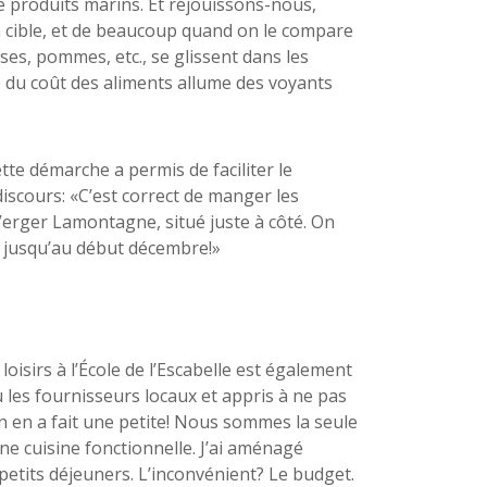
 produits marins. Et réjouissons-nous,
a cible, et de beaucoup quand on le compare
es, pommes, etc., se glissent dans les
e du coût des aliments allume des voyants
te démarche a permis de faciliter le
iscours: «C’est correct de manger les
Verger Lamontagne, situé juste à côté. On
e jusqu’au début décembre!»
oisirs à l’École de l’Escabelle est également
u les fournisseurs locaux et appris à ne pas
s on en a fait une petite! Nous sommes la seule
ne cuisine fonctionnelle. J’ai aménagé
s petits déjeuners. L’inconvénient? Le budget.