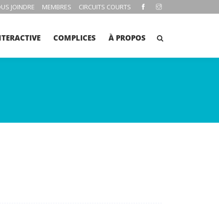
US JOINDRE
MEMBRES
CIRCUITS COURTS
NTERACTIVE
COMPLICES
À PROPOS