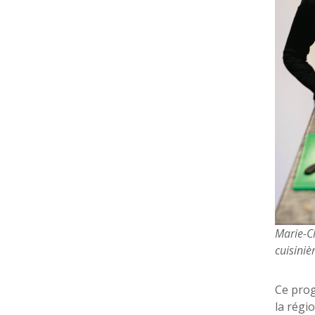
Marie-Ch
cuisiniè
Ce prog
la régi