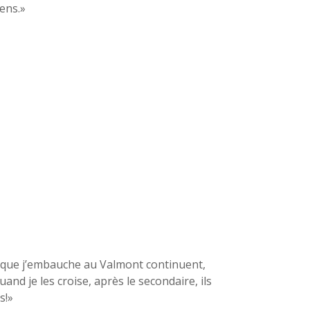
ens.»
s que j’embauche au Valmont continuent,
and je les croise, après le secondaire, ils
s!»