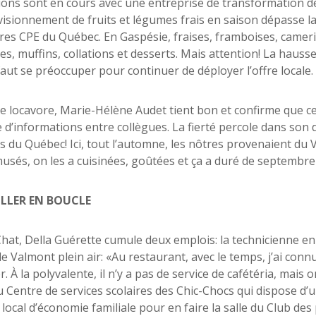
ions sont en cours avec une entreprise de transformation de
visionnement de fruits et légumes frais en saison dépasse l
res CPE du Québec. En Gaspésie, fraises, framboises, cameris
s, muffins, collations et desserts. Mais attention! La hauss
 faut se préoccuper pour continuer de déployer l’offre locale.
e locavore, Marie-Hélène Audet tient bon et confirme que cet
 d’informations entre collègues. La fierté percole dans son d
du Québec! Ici, tout l’automne, les nôtres provenaient du 
musés, on les a cuisinées, goûtées et ça a duré de septembr
LLER EN BOUCLE
hat, Della Guérette cumule deux emplois: la technicienne en l
de Valmont plein air: «Au restaurant, avec le temps, j’ai conn
r. À la polyvalente, il n’y a pas de service de cafétéria, mai
u Centre de services scolaires des Chic-Chocs qui dispose d’u
n local d’économie familiale pour en faire la salle du Club de