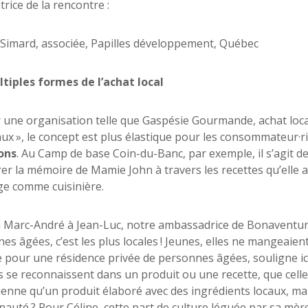
trice de la rencontre :
Simard, associée, Papilles développement, Québec
tiples formes de l’achat local
r une organisation telle que Gaspésie Gourmande, achat loca
ux », le concept est plus élastique pour les consommateur·ric
ons
. Au Camp de base Coin-du-Banc, par exemple, il s’agit de 
er la mémoire de Mamie John à travers les recettes qu’ell
ge comme cuisinière.
à Marc-André à Jean-Luc, notre ambassadrice de Bonaventur
es âgées, c’est les plus locales ! Jeunes, elles ne mangeaient
le pour une résidence privée de personnes âgées, souligne ici l
s se reconnaissent dans un produit ou une recette, que celle
enne qu’un produit élaboré avec des ingrédients locaux, ma
uté ? Pour Céline, cette part de culture léguée par sa mère, 