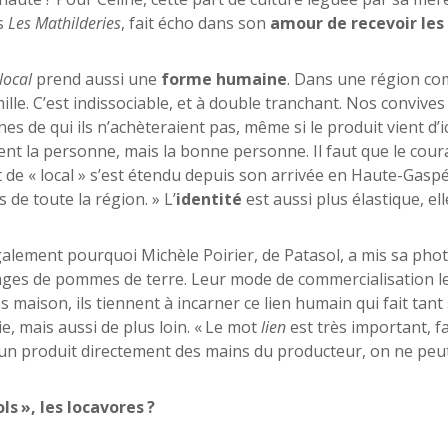
s
Les Mathilderies
, fait écho dans son
amour de recevoir les
local
prend aussi une
forme humaine
. Dans une région com
ille. C’est indissociable, et à double tranchant. Nos convive
s de qui ils n’achèteraient pas, même si le produit vient d’ic
nt la personne, mais la bonne personne. Il faut que le cour
 de « local » s’est étendu depuis son arrivée en Haute-Gaspés
 de toute la région. » L’
identité
est aussi plus élastique, el
galement pourquoi Michèle Poirier, de Patasol, a mis sa photo
ges de pommes de terre. Leur mode de commercialisation les
 maison, ils tiennent à incarner ce lien humain qui fait tan
e, mais aussi de plus loin. « Le mot
lien
est très important, fa
un produit directement des mains du producteur, on ne peut 
ols
»
, les locavores
?