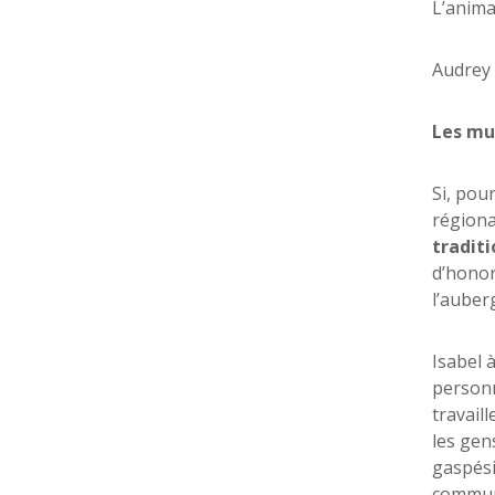
L’anima
Audrey 
Les mul
Si, pou
régiona
traditi
d’honor
l’auber
Isabel 
personn
travail
les gen
gaspési
communa