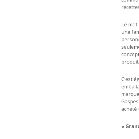
recette
Le mot
une fam
personne
seuleme
concept
produits
C’est é
emballa
marques
Gaspési
acheté 
«
Gran