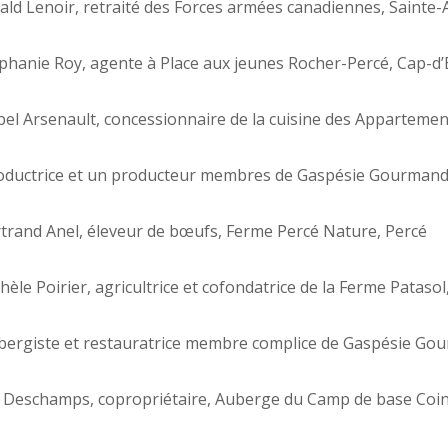
d Lenoir, retraité des Forces armées canadiennes, Sainte
anie Roy, agente à Place aux jeunes Rocher-Percé, Cap-d’
l Arsenault, concessionnaire de la cuisine des Apparteme
ductrice et un producteur membres de Gaspésie Gourmand
and Anel, éleveur de bœufs, Ferme Percé Nature, Percé
le Poirier, agricultrice et cofondatrice de la Ferme Pataso
ergiste et restauratrice membre complice de Gaspésie Gou
 Deschamps, copropriétaire, Auberge du Camp de base Coin