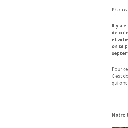
Photos 
Il y a 
de crée
et ache
on se 
septem
Pour ce
C’est d
qui ont
Notre 