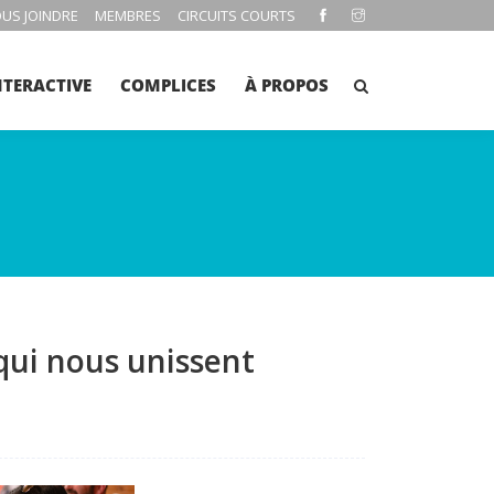
US JOINDRE
MEMBRES
CIRCUITS COURTS
NTERACTIVE
COMPLICES
À PROPOS
 qui nous unissent