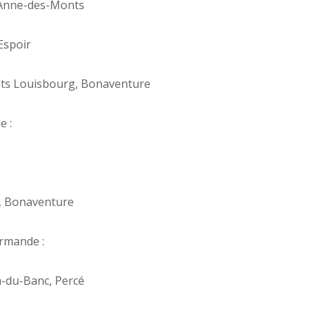
-Anne-des-Monts
Espoir
nts Louisbourg, Bonaventure
e :
l, Bonaventure
rmande :
-du-Banc, Percé