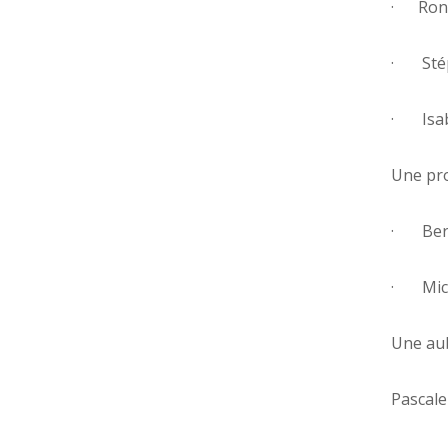
· Ronal
· Stéph
· Isabe
Une pro
· Bertr
· Michè
Une aub
Pascale