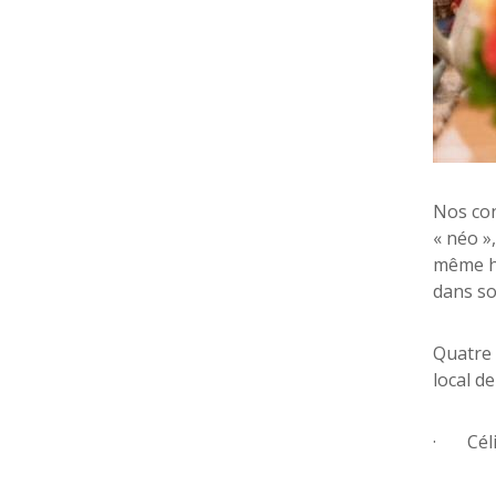
Nos con
« néo »
même ho
dans son
Quatre 
local d
· Célin