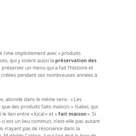
l rime implicitement avec « produits
es, qui y voient aussi la
préservation des
préserver un menu qui a fait l’histoire et
e a créées pendant ses nombreuses années à
e, abonde dans le même sens : « Les
 que des produits faits maison. » Isabel, qui
e lien entre « local » et «
fait maison
». Si
-ci est un lieu commun, n’est-elle pas autant
is n’ayant pas de résonance dans la
Mathilde Cotton, à qui l’on doit le livre de