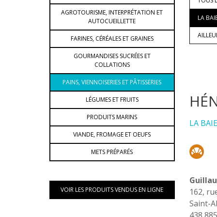
TOUS L
AGROTOURISME, INTERPRÉTATION ET
LA BAI
AUTOCUEILLETTE
AILLE
FARINES, CÉRÉALES ET GRAINES
GOURMANDISES SUCRÉES ET
COLLATIONS
PAINS, VIENNOISERIES ET PÂTISSERIES
HÉN
LÉGUMES ET FRUITS
PRODUITS MARINS
LA BAI
VIANDE, FROMAGE ET OEUFS
METS PRÉPARÉS
Guilla
VOIR LES PRODUITS VENDUS EN LIGNE
162, ru
Saint-A
438 88