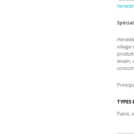
henedi
Spécial
Hénédin
village
produit
levain, 
consomm
Principa
TYPES 
Pains, 