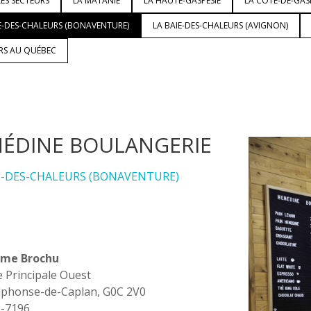
ES SECTEURS
LA MATANIE
LA HAUTE-GASPÉSIE
LA CÔTE-DE-GAS
E-DES-CHALEURS (BONAVENTURE)
LA BAIE-DES-CHALEURS (AVIGNON)
URS AU QUÉBEC
ÉDINE BOULANGERIE
E-DES-CHALEURS (BONAVENTURE)
ume Brochu
e Principale Ouest
lphonse-de-Caplan, G0C 2V0
5-7196