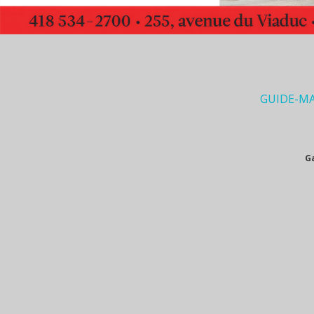
GUIDE-M
G