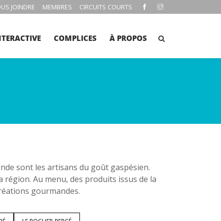
US JOINDRE
MEMBRES
CIRCUITS COURTS
NTERACTIVE
COMPLICES
À PROPOS
e sont les artisans du goût gaspésien.
la région. Au menu, des produits issus de la
 créations gourmandes.