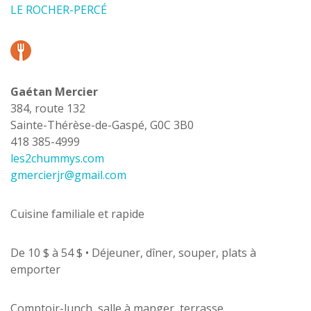
LE ROCHER-PERCÉ
Gaétan Mercier
384, route 132
Sainte-Thérèse-de-Gaspé, G0C 3B0
418 385-4999
les2chummys.com
gmercierjr@gmail.com
Cuisine familiale et rapide
De 10 $ à 54 $ • Déjeuner, dîner, souper, plats à
emporter
Comptoir-lunch, salle à manger, terrasse