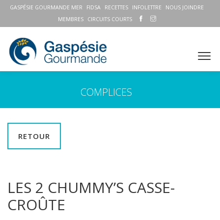
GASPÉSIE GOURMANDE MER
FIDSA
RECETTES
INFOLETTRE
NOUS JOINDRE
MEMBRES
CIRCUITS COURTS
COMPLICES
RETOUR
LES 2 CHUMMY’S CASSE-
CROÛTE