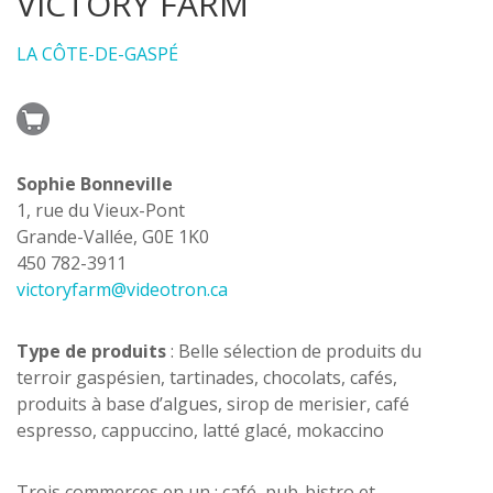
VICTORY FARM
LA CÔTE-DE-GASPÉ
Sophie Bonneville
1, rue du Vieux-Pont
Grande-Vallée, G0E 1K0
450 782-3911
victoryfarm@videotron.ca
Type de produits
: Belle sélection de produits du
terroir gaspésien, tartinades, chocolats, cafés,
produits à base d’algues, sirop de merisier, café
espresso, cappuccino, latté glacé, mokaccino
Trois commerces en un : café, pub-bistro et