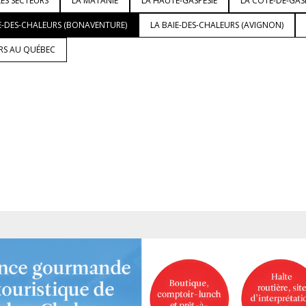
ES SECTEURS
LA MATANIE
LA HAUTE-GASPÉSIE
LA CÔTE-DE-GAS
E-DES-CHALEURS (BONAVENTURE)
LA BAIE-DES-CHALEURS (AVIGNON)
URS AU QUÉBEC