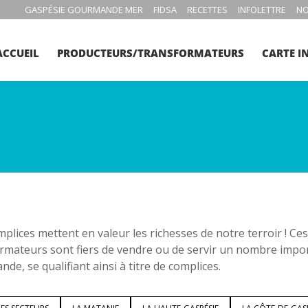
GASPÉSIE GOURMANDE MER
FIDSA
RECETTES
INFOLETTRE
NO
ACCUEIL
PRODUCTEURS/TRANSFORMATEURS
CARTE I
plices mettent en valeur les richesses de notre terroir ! C
rmateurs sont fiers de vendre ou de servir un nombre impo
de, se qualifiant ainsi à titre de complices.