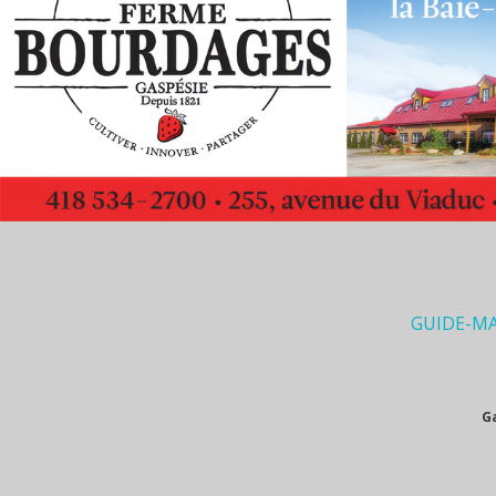
GUIDE-M
G