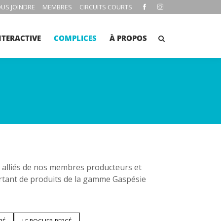
US JOINDRE
MEMBRES
CIRCUITS COURTS
NTERACTIVE
COMPLICES
À PROPOS
es alliés de nos membres producteurs et
rtant de produits de la gamme Gaspésie